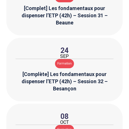
[Complet] Les fondamentaux pour
dispenser l’ETP (42h) – Session 31 –
Accueil
Beaune
Journée régionale 2026
Qui sommes-nous ?
Nos missions
24
Accompagnement
SEP
Formation
Formation
Animation territoriale
[Complète] Les fondamentaux pour
Actualités et événements
dispenser l’ETP (42h) – Session 32 –
Contactez notre équipe
Besançon
08
OCT