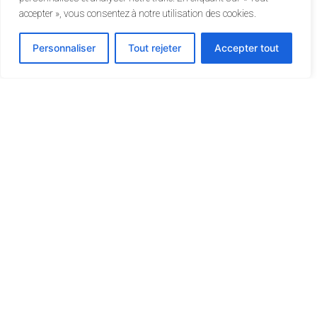
accepter », vous consentez à notre utilisation des cookies.
Personnaliser
Tout rejeter
Accepter tout
Nous sommes à votre
écoute !
Vous souhaitez développer un projet en ETP,
en savoir plus sur nos formations ou obtenir